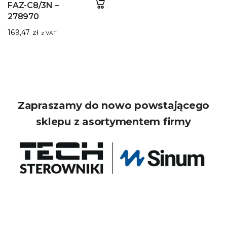
FAZ-C8/3N –
278970
169,47
zł
z VAT
Zapraszamy do nowo powstającego
sklepu z asortymentem firmy