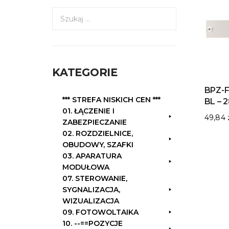
S
z
u
k
a
KATEGORIE
j
:
BPZ-F
*** STREFA NISKICH CEN ***
BL – 
01. ŁĄCZENIE I
49,84
ZABEZPIECZANIE
02. ROZDZIELNICE,
OBUDOWY, SZAFKI
03. APARATURA
MODUŁOWA
07. STEROWANIE,
SYGNALIZACJA,
WIZUALIZACJA
09. FOTOWOLTAIKA
10. --==POZYCJE