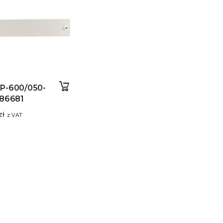
P-600/050-
286681
zł
z VAT