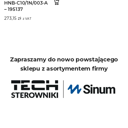
HNB-C10/1N/003-A
– 195137
273,15
zł
z VAT
Zapraszamy do nowo powstającego
sklepu z asortymentem firmy