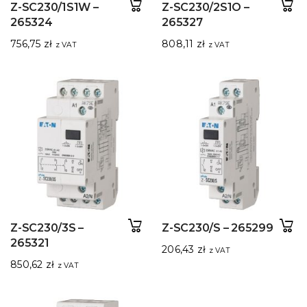
Z-SC230/1S1W –
Z-SC230/2S1O –
265324
265327
756,75
zł
808,11
zł
z VAT
z VAT
Z-SC230/3S –
Z-SC230/S – 265299
265321
206,43
zł
z VAT
850,62
zł
z VAT