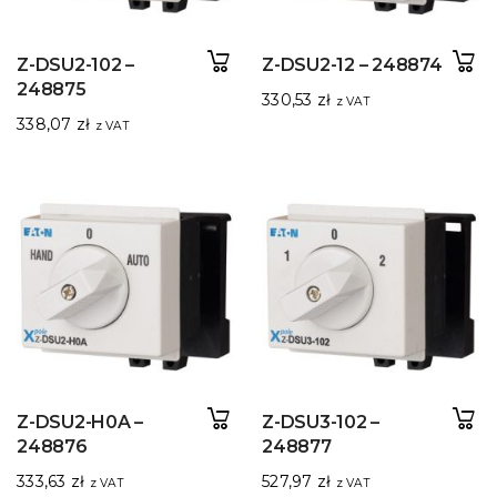
Z-DSU2-102 –
Z-DSU2-12 – 248874
248875
330,53
zł
z VAT
338,07
zł
z VAT
Z-DSU2-H0A –
Z-DSU3-102 –
248876
248877
333,63
zł
527,97
zł
z VAT
z VAT