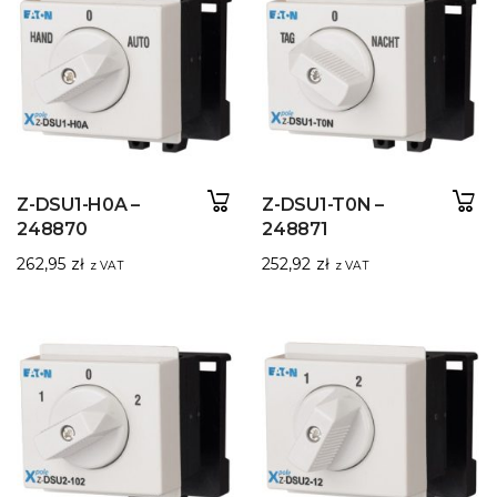
Z-DSU1-H0A –
Z-DSU1-T0N –
248870
248871
262,95
zł
252,92
zł
z VAT
z VAT