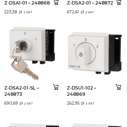
Z-DSA1-01 – 248868
Z-DSA2-01 – 248872
223,38
zł
672,61
zł
z VAT
z VAT
Z-DSA2-01-SL –
Z-DSU1-102 –
248873
248869
690,69
zł
262,95
zł
z VAT
z VAT