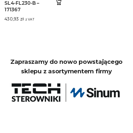
SL4-FL230-B –
171367
430,93
zł
z VAT
Zapraszamy do nowo powstającego
sklepu z asortymentem firmy