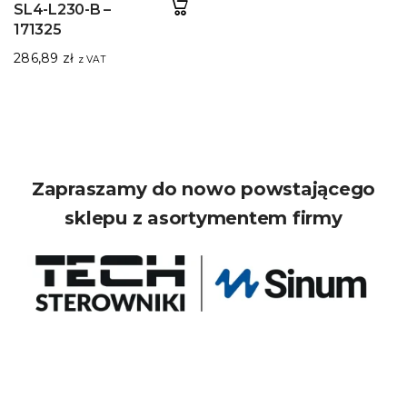
SL4-L230-B –
171325
286,89
zł
z VAT
Zapraszamy do nowo powstającego
sklepu z asortymentem firmy