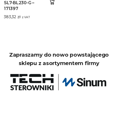
SL7-BL230-G –
171397
383,32
zł
z VAT
Zapraszamy do nowo powstającego
sklepu z asortymentem firmy