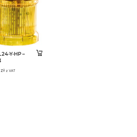
L24-Y-HP –
3
3
zł
z VAT