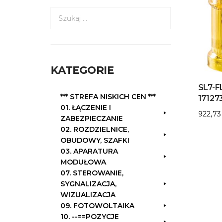
S
z
u
k
a
KATEGORIE
j
:
SL7-F
*** STREFA NISKICH CEN ***
17127
01. ŁĄCZENIE I
922,7
ZABEZPIECZANIE
02. ROZDZIELNICE,
OBUDOWY, SZAFKI
03. APARATURA
MODUŁOWA
07. STEROWANIE,
SYGNALIZACJA,
WIZUALIZACJA
09. FOTOWOLTAIKA
10. --==POZYCJE