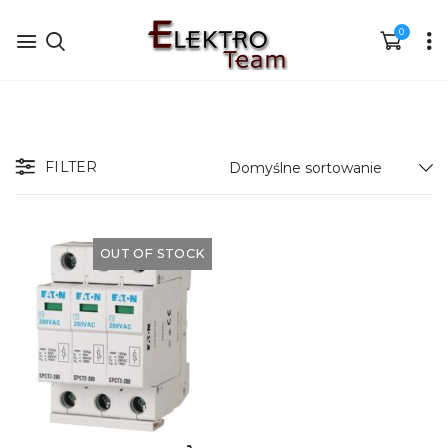
0
FILTER
OUT OF STOCK