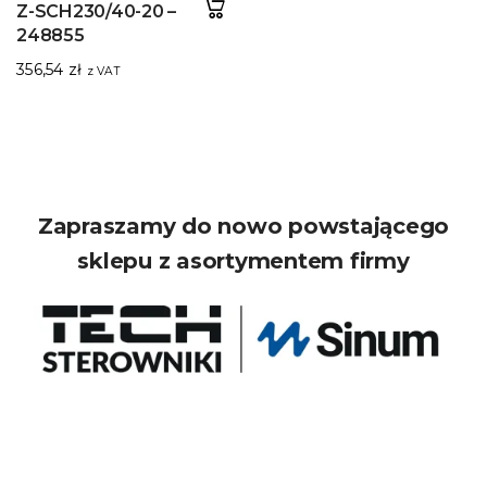
Z-SCH230/40-20 –
248855
356,54
zł
z VAT
Zapraszamy do nowo powstającego
sklepu z asortymentem firmy