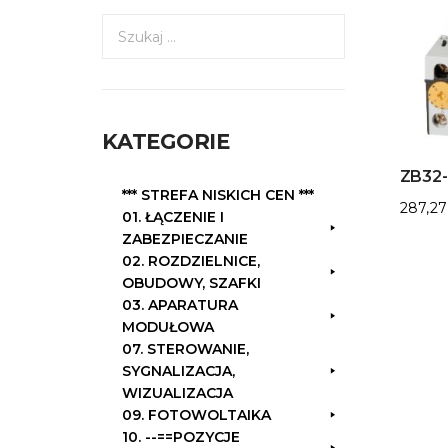
S
z
u
k
a
KATEGORIE
j
:
ZB32-
*** STREFA NISKICH CEN ***
287,2
01. ŁĄCZENIE I
ZABEZPIECZANIE
02. ROZDZIELNICE,
OBUDOWY, SZAFKI
03. APARATURA
MODUŁOWA
07. STEROWANIE,
SYGNALIZACJA,
WIZUALIZACJA
09. FOTOWOLTAIKA
10. --==POZYCJE