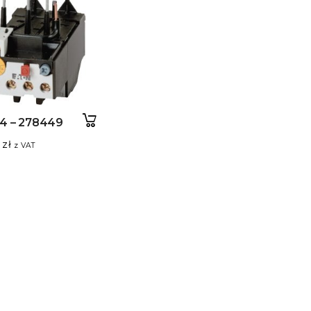
4 – 278449
7
zł
z VAT