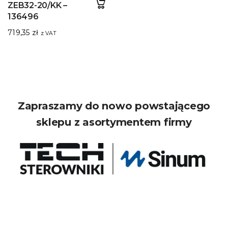
ZEB32-20/KK –
136496
719,35
zł
z VAT
Zapraszamy do nowo powstającego
sklepu z asortymentem firmy