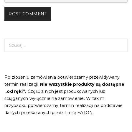
S
z
u
k
a
j
Po złożeniu zamówienia potwierdzamy przewidywany
:
termin realizacji.
Nie wszystkie produkty są dostępne
„od ręki”.
Część z nich jest produkowanych lub
ściąganych wyłącznie na zamówienie. W takim
przypadku potwierdzamy termin realizacji na podstawie
danych przekazanych przez firmę EATON.