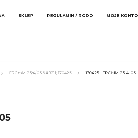
NA
SKLEP
REGULAMIN / RODO
MOJE KONTO
FRCmM-25/4/05 &#8211; 170425
170425 - FRCMM-25-4-05
05