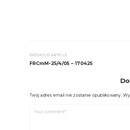
PREVIOUS ARTICLE
Nawigacja
FRCmM-25/4/05 – 170425
wpisu
Do
Twój adres email nie zostanie opublikowany.
Wy