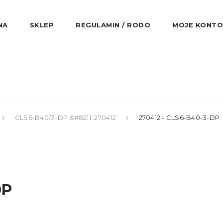
NA
SKLEP
REGULAMIN / RODO
MOJE KONTO
CLS6-B40/3-DP &#8211; 270412
270412 - CLS6-B40-3-DP
DP