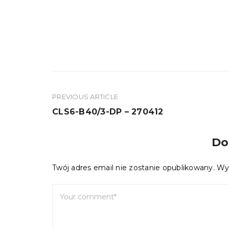
PREVIOUS ARTICLE
Nawigacja
CLS6-B40/3-DP – 270412
wpisu
Do
Twój adres email nie zostanie opublikowany.
Wy