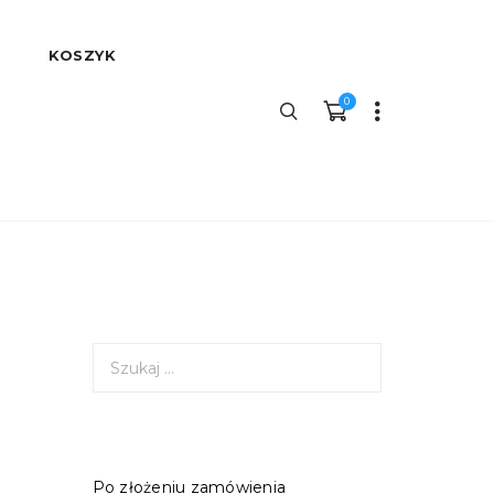
KOSZYK
0
S
z
u
k
a
j
Po złożeniu zamówienia