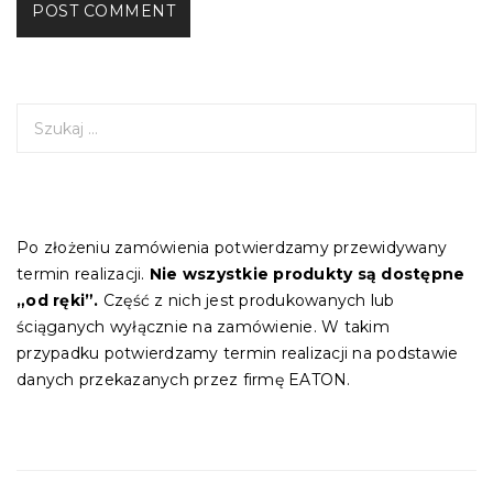
S
z
u
k
a
j
Po złożeniu zamówienia potwierdzamy przewidywany
:
termin realizacji.
Nie wszystkie produkty są dostępne
„od ręki”.
Część z nich jest produkowanych lub
ściąganych wyłącznie na zamówienie. W takim
przypadku potwierdzamy termin realizacji na podstawie
danych przekazanych przez firmę EATON.