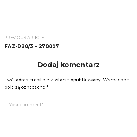
PREVIOUS ARTICLE
Nawigacja
FAZ-D20/3 – 278897
wpisu
Dodaj komentarz
Twój adres email nie zostanie opublikowany.
Wymagane
pola są oznaczone
*