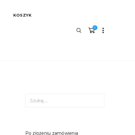
KOSZYK
0
S
z
u
k
a
j
Po złożeniu zamówienia