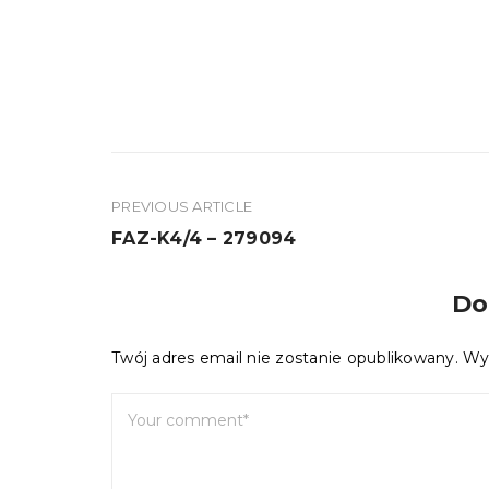
PREVIOUS ARTICLE
Nawigacja
FAZ-K4/4 – 279094
wpisu
Do
Twój adres email nie zostanie opublikowany.
Wy