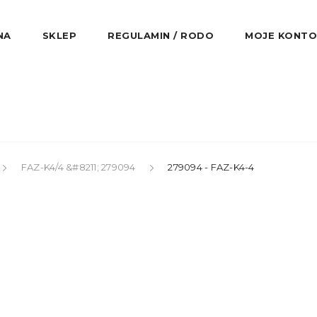
NA
SKLEP
REGULAMIN / RODO
MOJE KONTO
FAZ-K4/4 &#8211; 279094
279094 - FAZ-K4-4