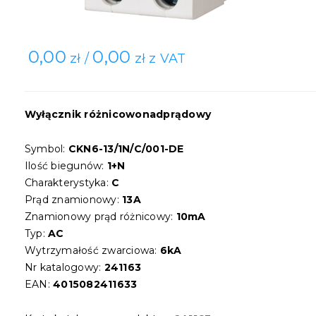
0,00
0,00
zł /
zł z VAT
Wyłącznik różnicowonadprądowy
Symbol:
CKN6-13/1N/C/001-DE
Ilość biegunów:
1+N
Charakterystyka:
C
Prąd znamionowy:
13A
Znamionowy prąd różnicowy:
10mA
Typ:
AC
Wytrzymałość zwarciowa:
6kA
Nr katalogowy:
241163
EAN:
4015082411633