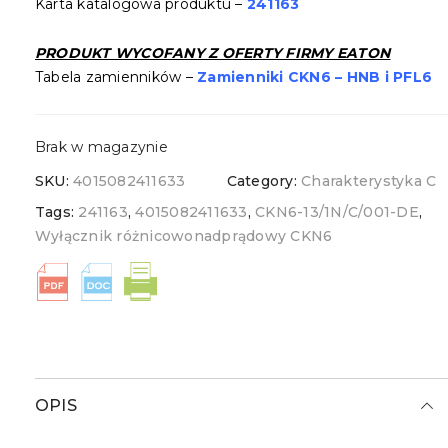
Karta katalogowa produktu –
241163
PRODUKT
WYCOFANY
Z OFERTY FIRMY EATON
Tabela zamienników –
Zamienniki CKN6 – HNB i PFL6
Brak w magazynie
SKU:
4015082411633
Category:
Charakterystyka C
Tags:
241163
,
4015082411633
,
CKN6-13/1N/C/001-DE
,
Wyłącznik różnicowonadprądowy CKN6
OPIS