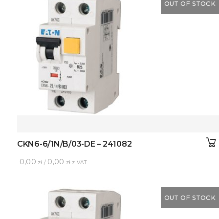
OUT OF STOCK
CKN6-6/1N/B/03-DE – 241082
0,00
0,00
zł /
zł z VAT
OUT OF STOCK