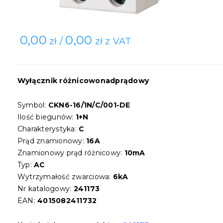
0,00
0,00
zł /
zł z VAT
Wyłącznik różnicowonadprądowy
Symbol:
CKN6-16/1N/C/001-DE
Ilość biegunów:
1+N
Charakterystyka:
C
Prąd znamionowy:
16A
Znamionowy prąd różnicowy:
10mA
Typ:
AC
Wytrzymałość zwarciowa:
6kA
Nr katalogowy:
241173
EAN:
4015082411732