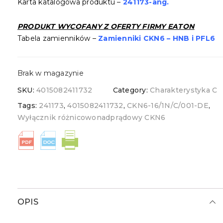
Karta katalogowa produktu –
241173-ang.
PRODUKT
WYCOFANY
Z OFERTY FIRMY EATON
Tabela zamienników –
Zamienniki CKN6 – HNB i PFL6
Brak w magazynie
SKU:
4015082411732
Category:
Charakterystyka C
Tags:
241173
,
4015082411732
,
CKN6-16/1N/C/001-DE
,
Wyłącznik różnicowonadprądowy CKN6
OPIS