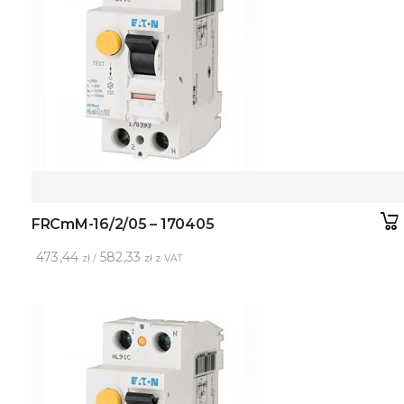
FRCmM-16/2/05 – 170405
473,44
582,33
zł /
zł z VAT