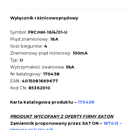
Wyłącznik różnicowoprądowy
Symbol:
FRCmM-16/4/01-U
Prąd znamionowy:
16A
Ilość biegunów:
4
Znamionowy prąd różnicowy:
100mA
Typ:
U
Wytrzymałość zwarciowa:
5kA
Nr katalogowy:
170458
EAN:
4015081669677
Kod CN:
85362010
Karta katalogowa produktu –
170458
PRODUKT WYCOFANY Z OFERTY FIRMY EATON
Zamiennik proponowany przez EATON –
187413 –