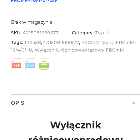
FRCMM-16/4/01-G/F
Brak w magazynie
SKU:
4015081669677
Category:
Typ U
Tags:
170458
,
4015081669677
,
FRCmM typ U
,
FRCmM-
16/4/01-U
,
Wyłącznik różnicowoprądowy FRCmM
OPIS
Wyłącznik