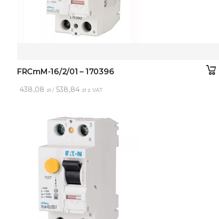
FRCmM-16/2/01 – 170396
438,08
538,84
zł /
zł z VAT