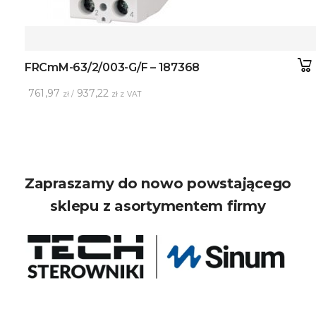
FRCmM-63/2/003-G/F – 187368
761,97
937,22
zł /
zł z VAT
Zapraszamy do nowo powstającego
sklepu z asortymentem firmy