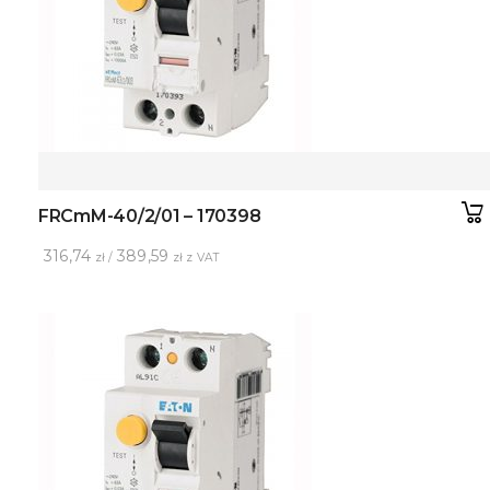
FRCmM-40/2/01 – 170398
316,74
389,59
zł /
zł z VAT