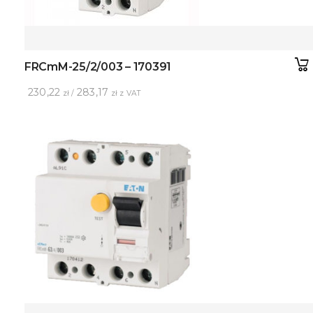
FRCmM-25/2/003 – 170391
230,22
283,17
zł /
zł z VAT