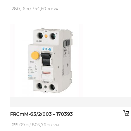
280,16
344,60
zł /
zł z VAT
FRCmM-63/2/003 – 170393
655,09
805,76
zł /
zł z VAT