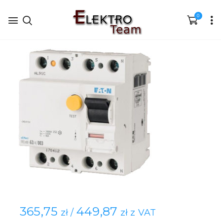
0
365,75
449,87
zł /
zł z VAT