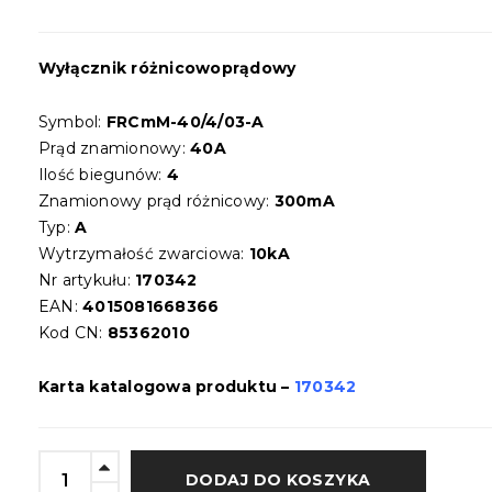
Wyłącznik różnicowoprądowy
Symbol:
FRCmM-40/4/03-A
Prąd znamionowy:
40A
Ilość biegunów:
4
Znamionowy prąd różnicowy:
300mA
Typ:
A
Wytrzymałość zwarciowa:
10kA
Nr artykułu:
170342
EAN:
4015081668366
Kod CN:
85362010
Karta katalogowa produktu –
170342
DODAJ DO KOSZYKA