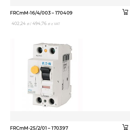
FRCmM-16/4/003 – 170409
402,24
494,76
zł /
zł z VAT
FRCmM-25/2/01 – 170397