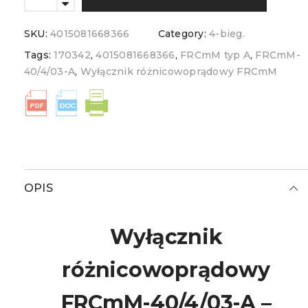
SKU:
4015081668366
Category:
4-bieg.
Tags:
170342
,
4015081668366
,
FRCmM typ A
,
FRCmM-
40/4/03-A
,
Wyłącznik różnicowoprądowy FRCmM
OPIS
Wyłącznik
różnicowoprądowy
FRCmM-40/4/03-A –