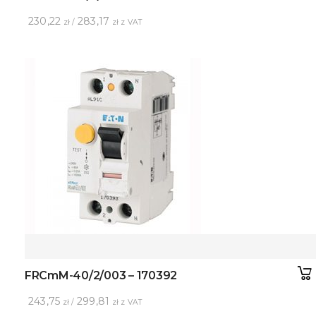
230,22
283,17
zł /
zł z VAT
FRCmM-40/2/003 – 170392
243,75
299,81
zł /
zł z VAT