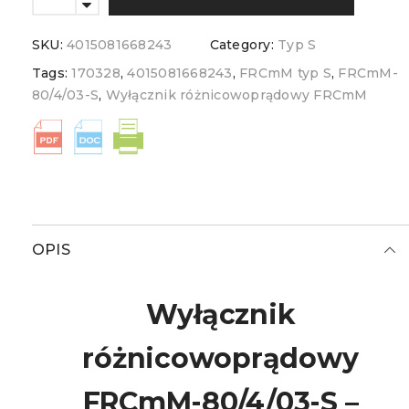
SKU:
4015081668243
Category:
Typ S
Tags:
170328
,
4015081668243
,
FRCmM typ S
,
FRCmM-
80/4/03-S
,
Wyłącznik różnicowoprądowy FRCmM
OPIS
Wyłącznik
różnicowoprądowy
FRCmM-80/4/03-S –