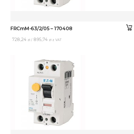
FRCmM-63/2/05 – 170408
728,24
895,74
zł /
zł z VAT