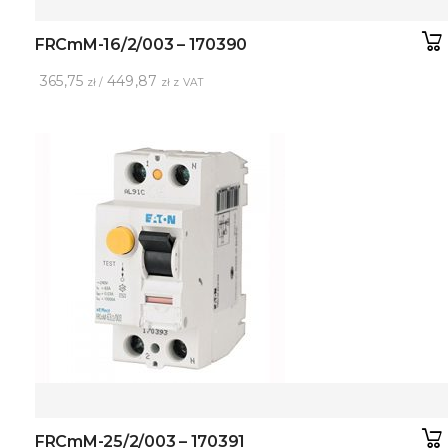
FRCmM-16/2/003 – 170390
365,75
449,87
zł /
zł z VAT
FRCmM-25/2/003 – 170391