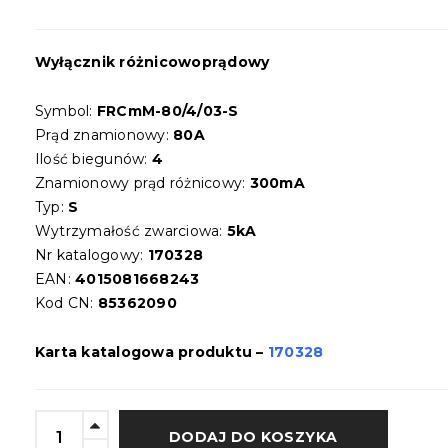
Wyłącznik różnicowoprądowy
Symbol:
FRCmM-80/4/03-S
Prąd znamionowy:
80A
Ilość biegunów:
4
Znamionowy prąd różnicowy:
300mA
Typ:
S
Wytrzymałość zwarciowa:
5kA
Nr katalogowy:
170328
EAN:
4015081668243
Kod CN:
85362090
Karta katalogowa produktu –
170328
DODAJ DO KOSZYKA