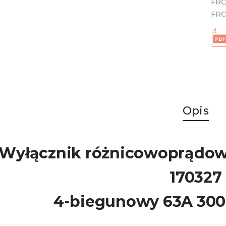
FRC
FR
Opis
Wyłącznik różnicowoprądow
170327
4-biegunowy 63A 300m