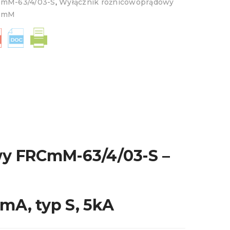
mM-63/4/03-S
,
Wyłącznik różnicowoprądowy
CmM
y FRCmM-63/4/03-S –
A, typ S, 5kA