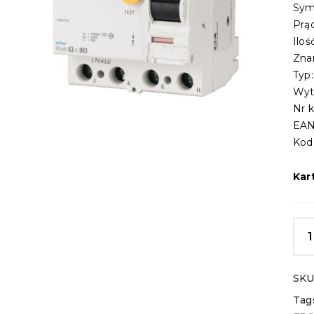
Sym
Prą
Ilo
Zna
Typ
Wyt
Nr 
EAN
Kod
Kar
SKU
Tag