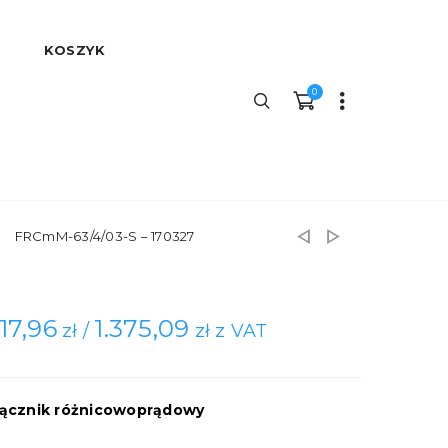
KOSZYK
0
FRCmM-63/4/03-S – 170327
117,96
1.375,09
zł /
zł z VAT
ącznik różnicowoprądowy