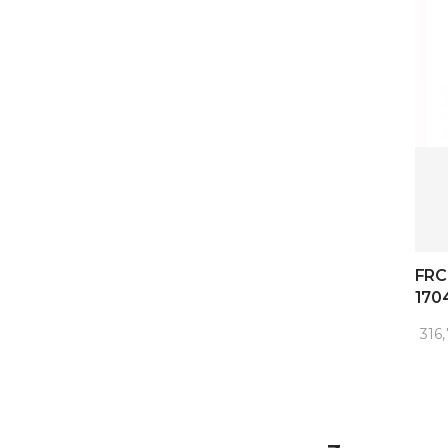
FRC
170
316