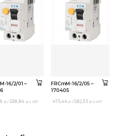
-16/2/01 –
FRCmM-16/2/05 –
96
170405
8
538,84
473,44
582,33
zł /
zł z VAT
zł /
zł z VAT