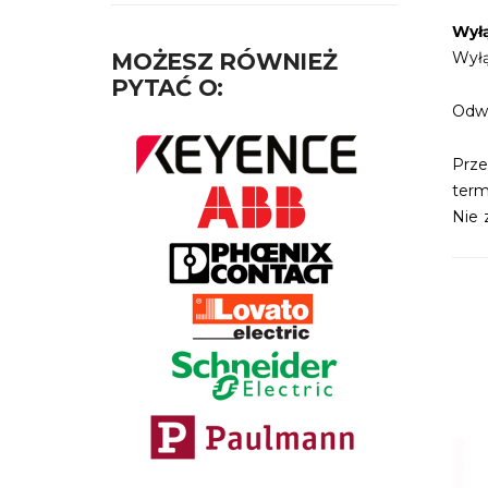
Wył
MOŻESZ RÓWNIEŻ
Wyłą
PYTAĆ O:
Odwi
Prz
termi
Nie 