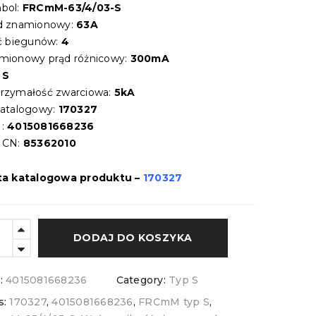
bol:
FRCmM-63/4/03-S
d znamionowy:
63A
ść biegunów:
4
mionowy prąd różnicowy:
300mA
:
S
rzymałość zwarciowa:
5kA
katalogowy:
170327
:
4015081668236
 CN:
85362010
ta katalogowa produktu –
170327
DODAJ DO KOSZYKA
:
4015081668236
Category:
Typ S
s:
170327
,
4015081668236
,
FRCmM typ S
,