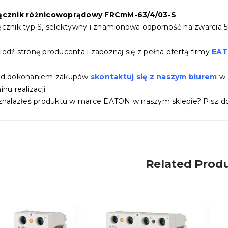
ącznik różnicowoprądowy FRCmM-63/4/03-S
cznik typ S, selektywny i znamionowa odporność na zwarcia 5
edź stronę producenta i zapoznaj się z pełna ofertą firmy
EA
ed dokonaniem zakupów
skontaktuj się z naszym biurem
w 
nu realizacji.
znalazłeś produktu w marce EATON w naszym sklepie? Pisz do
Related Prod