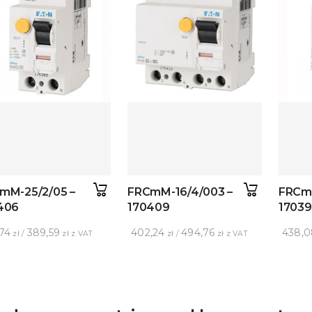
mM-25/2/05 –
FRCmM-16/4/003 –
FRCmM
406
170409
1703
,74
389,59
402,24
494,76
438,0
zł /
zł z VAT
zł /
zł z VAT