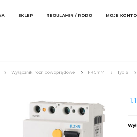
NA
SKLEP
REGULAMIN / RODO
MOJE KONTO
Wyłączniki różnicowoprądowe
FRCmM
Typ S
1.
Wył